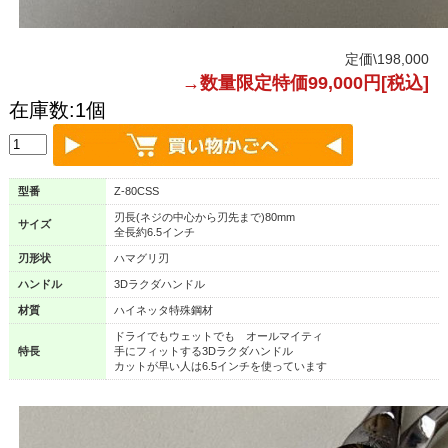
定価\198,000
→
数量限定特価99,000円[税込]
在庫数:1個
型番
Z-80CSS
刃長(ネジの中心から刃先まで)80mm
サイズ
全長約6.5インチ
刃形状
ハマグリ刃
ハンドル
3Dラクダハンドル
材質
ハイネッタ特殊鋼材
ドライでもウェットでも オールマイティ
特長
手にフィットする3Dラクダハンドル
カットが早い人は6.5インチを使っています