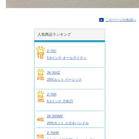
このページの先頭へ
人気商品ランキング
Z-70C
5.9インチ オールマイティ
2K-30SZ
25%カット ベーシック
Z-75R
6.1インチ 片剣刃
2K-30SMZ
25%カット メガネハンドル
Z-75HR